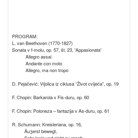
PROGRAM:
L. van Beethoven (1770-1827)
Sonata v f-molu, op. 57, št. 23, 'Appasionata'
Allegro assai
Andante con moto
Allegro, ma non tropo
D. Pejačević: Vijolica iz ciklusa “Život cvijeća”, op. 19
F. Chopin: Barkarola v Fis-duru, op. 60
F. Chopin: Poloneza – fantazija v As-duru, op. 61
R. Schumann: Kreisleriana, op. 16,
Äuʒerst bewegt,
Sehr innig und nicht zu rasch,