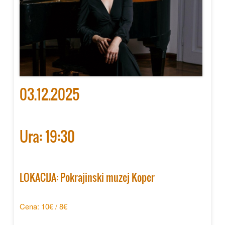
03.12.2025
Ura: 19:30
LOKACIJA: Pokrajinski muzej Koper
Cena: 10€ / 8€