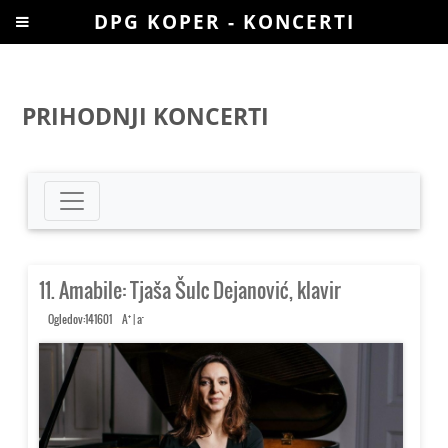
DPG KOPER - KONCERTI
PRIHODNJI KONCERTI
11. Amabile: Tjaša Šulc Dejanović, klavir
+
-
Ogledov:141601
A
|
a