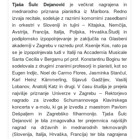
Tjaša Šulc Dejanović
je večkrat nagrajena in
mednarodno priznana pianistka iz Maribora. Redno
izvaja recitale, sodeluje z raznimi komornimi zasedbami
in orkestri v Sloveniji in tujini – Kitajska, Nemčija,
Avstrija, Francija, Italija, Poljska, Hrvaška.Študij in
podiplomsko izpopolnjevanje je zaključila na Glasbeni
akademiji v Zagrebu v razredu prof. Ksenije Kos, nato pa
se je izpopolnjevala tudi v Italiji na Accademia Musicale
Santa Cecilia v Bergamu pri prof. Konstantinu Boginu ter
sodelovala z drugimi znanimi profesorji in pianisti, kot so
Eugen Indjic, Noel do Carmo Flores, Jasminka Stančul,
Karl Heinz Kämmerling, Sijavuš Gadžijev, Vasilij
Lobanov, Anatolij Katz in drugi. V času študija je prejela
najvišje priznanje Univerze v Zagrebu – Rektorjevo
nagrado za izvedbo Schumannovega Klavirskega
koncerta v a-molu, ki ga je izvedla z maestrom Pavlom
Dešpaljem in Zagrebško filharmonijo. Tjaša Šulc
Dejanović je bila zmagovalka ter prejemnica najvišjih
nagrad na državnih in mednarodnih tekmovanjih
(Slovenija, Italija, Hrvaška, Francija) ter bila nagrajena