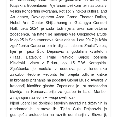
Kitajski s trobentačem Vjeranom Ježkom ter nastopila v
velikih koncertnih dvoranah, kot so: Yingkou cultural and
Art center, Development Area Grand Theater Dalian,
Hebei Arts Center Shijiazhuang in Gulangyu Concert
Hall. Leta 2024 je izšla tudi njena prva samostojna
zgoščenka, na kateri se nahajajo vse Chopinove Etude
iz op.25 in Schumannova Kreisleriana. Leta 2017 je izšla
zgoščenka Carpe artem in digitalni album: Zapisi/Notes,
kjer je Tjaša Šulc Dejanović z godalnim kvartetom
(Haas, Batalović, Trnjar Pravdič, Sajko) posnela
Klavirski kvintet v E-duru, op. 15 E.W. Korngolda.
Zgoščenka je nastala v sodelovanju z londonsko
založbo Hedone Records ter prejela odlične kritike
in bronasto priznanje na podelitvi Global Music Awards v
kategoriji klasične glasbe. Zaposlena je kot profesorica
klavirja na Konservatoriju za glasbo in balet Maribor
z najvišjim nazivom – »višja svetnica«.
Njeni učenci so dobitniki številnih nagrad na državnih in
mednarodnih tekmovanjih. Tjaša Šulc Dejanović je
gostujoča profesorica na raznih seminarjih v Sloveniji,