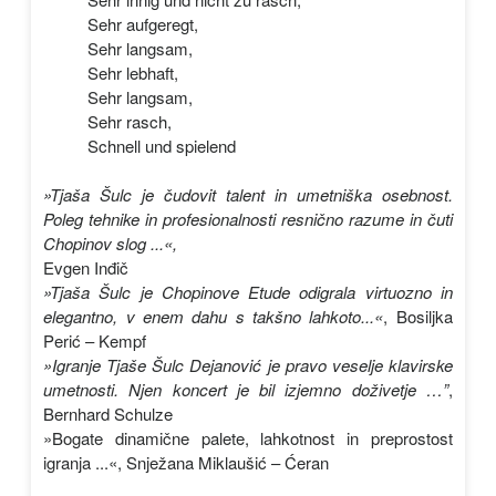
Sehr aufgeregt,
Sehr langsam,
Sehr lebhaft,
Sehr langsam,
Sehr rasch,
Schnell und spielend
»Tjaša Šulc je čudovit talent in umetniška osebnost.
Poleg tehnike in profesionalnosti resnično razume in čuti
Chopinov slog ...«,
Evgen Inđič
»Tjaša Šulc je Chopinove Etude odigrala virtuozno in
elegantno, v enem dahu s takšno lahkoto...«
, Bosiljka
Perić – Kempf
»Igranje Tjaše Šulc Dejanović je pravo veselje klavirske
umetnosti. Njen koncert je bil izjemno doživetje …”
,
Bernhard Schulze
»Bogate dinamične palete, lahkotnost in preprostost
igranja ...«, Snježana Miklaušić – Ćeran