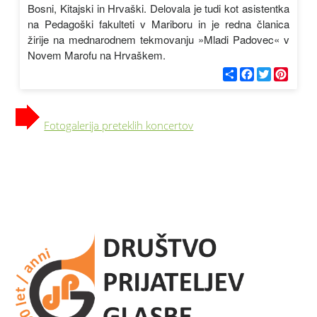
Bosni, Kitajski in Hrvaški. Delovala je tudi kot asistentka
na Pedagoški fakulteti v Mariboru in je redna članica
žirije na mednarodnem tekmovanju »Mladi Padovec« v
Novem Marofu na Hrvaškem.
С
F
T
P
п
a
w
i
о
c
i
n
д
e
t
t
е
b
t
e
Fotogalerija preteklih koncertov
л
o
e
r
и
o
r
e
k
s
t