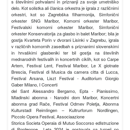
s številnimi pohvalami in priznanji za svoje umetniško
delo. Kot solistka ali članica orkestra je igrala z različnimi
orkestri, kot so Zagrebška filharmonija, Simfonični
orkester SNG Maribor, Komorni orkester Maribor,
Festivalski komorni orkester Maribor, Simfonični
orkester Konservatorija za glasbo in balet Maribor; bila je
gostja Kvarteta Porin v dvorani Lisinki v Zagrebu, igrala
v različnih komornih zasedbah s priznanimi slovenskimi
in hrvaškimi glasbeniki ter bil gostja na številnih
mednarodnih festivalih in koncertnih ciklih, kot so Carpe
Artem, Festival Lent, Festival Maribor, Le X giotnate
Brescia, Festival di Musica da camera citta di Lucca,
Festival Arsana, Liszt Festival - Auditorium Giorgio
Gaber Milano, I Concerti
del Sant Alessandro Bergamo, Epta - Pianissimo,
Mladinski abonma - Narodni dom Maribor, Koncertni
abonma grad Rače, Festival Odmev Poletja, Abonma
Kulturstadl Reimlingen – Kultrurforum Nordlingen,
Piccolo Opera Festival, Associaazione
Storica Societa Operaia di Mutuo Soccorso edIstruzione
di Pordenone,…Leta 2024 je gostovala na turneji po