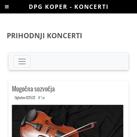
DPG KOPER - KONCERTI
PRIHODNJI KONCERTI
Mogočna sozvočja
+
-
Ogledov:123522
A
|
a