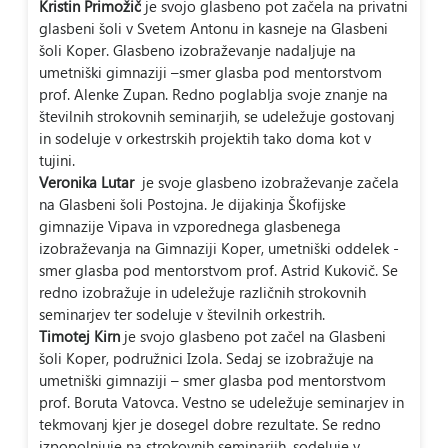
Kristin Primožič
je svojo glasbeno pot začela na privatni
glasbeni šoli v Svetem Antonu in kasneje na Glasbeni
šoli Koper. Glasbeno izobraževanje nadaljuje na
umetniški gimnaziji –smer glasba pod mentorstvom
prof. Alenke Zupan. Redno poglablja svoje znanje na
številnih strokovnih seminarjih, se udeležuje gostovanj
in sodeluje v orkestrskih projektih tako doma kot v
tujini.
Veronika Lutar
je svoje glasbeno izobraževanje začela
na Glasbeni šoli Postojna. Je dijakinja Škofijske
gimnazije Vipava in vzporednega glasbenega
izobraževanja na Gimnaziji Koper, umetniški oddelek -
smer glasba pod mentorstvom prof. Astrid Kukovič. Se
redno izobražuje in udeležuje različnih strokovnih
seminarjev ter sodeluje v številnih orkestrih.
Timotej Kirn
je svojo glasbeno pot začel na Glasbeni
šoli Koper, podružnici Izola. Sedaj se izobražuje na
umetniški gimnaziji – smer glasba pod mentorstvom
prof. Boruta Vatovca. Vestno se udeležuje seminarjev in
tekmovanj kjer je dosegel dobre rezultate. Se redno
izpopolnjuje na strokovnih seminarjih, sodeluje v