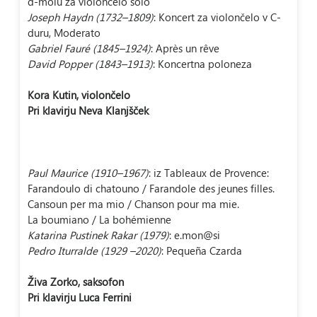
d-molu za violončelo solo
–
Joseph Haydn (1732
1809)
: Koncert za violončelo v C-
duru, Moderato
–
Gabriel Fauré (1845
1924)
: Après un rêve
–
David Popper (1843
1913)
: Koncertna poloneza
Kora Kutin, violončelo
Pri klavirju Neva Klanjšček
–
Paul Maurice (1910
1967)
: iz Tableaux de Provence:
Farandoulo di chatouno / Farandole des jeunes filles.
Cansoun per ma mio / Chanson pour ma mie.
La boumiano / La bohémienne
Katarina Pustinek Rakar (1979)
: e.mon@si
–
Pedro Iturralde (1929
2020)
: Pequeña Czarda
Živa Zorko, saksofon
Pri klavirju Luca Ferrini