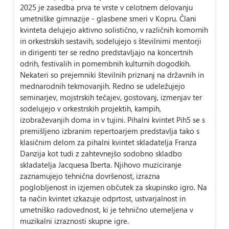
2025 je zasedba prva te vrste v celotnem delovanju
umetniške gimnazije - glasbene smeri v Kopru. Člani
kvinteta delujejo aktivno solistično, v različnih komornih
in orkestrskih sestavih, sodelujejo s številnimi mentorji
in dirigenti ter se redno predstavljajo na koncertnih
odrih, festivalih in pomembnih kulturnih dogodkih.
Nekateri so prejemniki številnih priznanj na državnih in
mednarodnih tekmovanjih. Redno se udeležujejo
seminarjev, mojstrskih tečajev, gostovanj, izmenjav ter
sodelujejo v orkestrskih projektih, kampih,
izobraževanjih doma in v tujini. Pihalni kvintet Pih5 se s
premišljeno izbranim repertoarjem predstavlja tako s
klasičnim delom za pihalni kvintet skladatelja Franza
Danzija kot tudi z zahtevnejšo sodobno skladbo
skladatelja Jacquesa Iberta. Njihovo muziciranje
zaznamujejo tehnična dovršenost, izrazna
poglobljenost in izjemen občutek za skupinsko igro. Na
ta način kvintet izkazuje odprtost, ustvarjalnost in
umetniško radovednost, ki je tehnično utemeljena v
muzikalni izraznosti skupne igre.