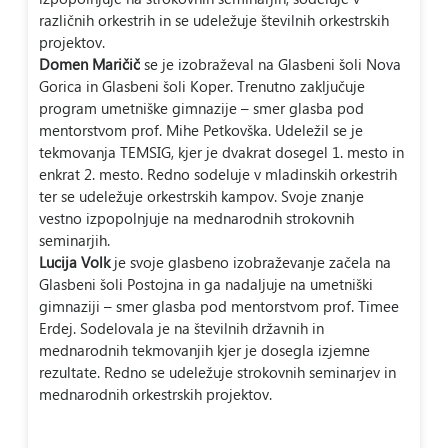
različnih orkestrih in se udeležuje številnih orkestrskih
projektov.
Domen Maričič
se je izobraževal na Glasbeni šoli Nova
Gorica in Glasbeni šoli Koper. Trenutno zaključuje
program umetniške gimnazije – smer glasba pod
mentorstvom prof. Mihe Petkovška. Udeležil se je
tekmovanja TEMSIG, kjer je dvakrat dosegel 1. mesto in
enkrat 2. mesto. Redno sodeluje v mladinskih orkestrih
ter se udeležuje orkestrskih kampov. Svoje znanje
vestno izpopolnjuje na mednarodnih strokovnih
seminarjih.
Lucija Volk
je svoje glasbeno izobraževanje začela na
Glasbeni šoli Postojna in ga nadaljuje na umetniški
gimnaziji – smer glasba pod mentorstvom prof. Timee
Erdej. Sodelovala je na številnih državnih in
mednarodnih tekmovanjih kjer je dosegla izjemne
rezultate. Redno se udeležuje strokovnih seminarjev in
mednarodnih orkestrskih projektov.