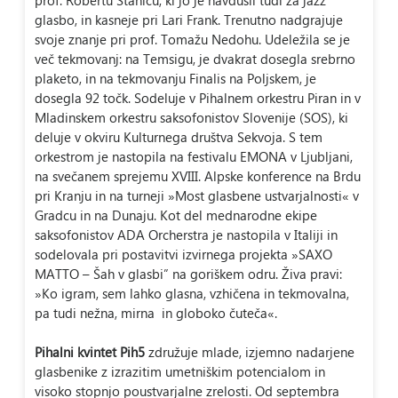
prof. Robertu Staniču, ki jo je navdušil tudi za jazz
glasbo, in kasneje pri Lari Frank. Trenutno nadgrajuje
svoje znanje pri prof. Tomažu Nedohu. Udeležila se je
več tekmovanj: na Temsigu, je dvakrat dosegla srebrno
plaketo, in na tekmovanju Finalis na Poljskem, je
dosegla 92 točk. Sodeluje v Pihalnem orkestru Piran in v
Mladinskem orkestru saksofonistov Slovenije (SOS), ki
deluje v okviru Kulturnega društva Sekvoja. S tem
orkestrom je nastopila na festivalu EMONA v Ljubljani,
na svečanem sprejemu XVIII. Alpske konference na Brdu
pri Kranju in na turneji »Most glasbene ustvarjalnosti« v
Gradcu in na Dunaju. Kot del mednarodne ekipe
saksofonistov ADA Orcherstra je nastopila v Italiji in
sodelovala pri postavitvi izvirnega projekta »SAXO
MATTO – Šah v glasbi” na goriškem odru. Živa pravi:
»Ko igram, sem lahko glasna, vzhičena in tekmovalna,
pa tudi nežna, mirna in globoko čuteča«.
Pihalni kvintet Pih5
združuje mlade, izjemno nadarjene
glasbenike z izrazitim umetniškim potencialom in
visoko stopnjo poustvarjalne zrelosti. Od septembra