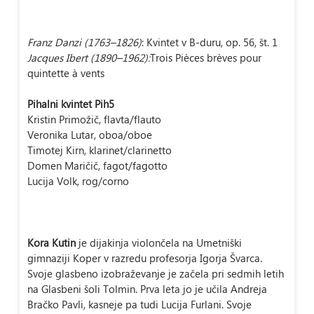
–
Franz Danzi (1763
1826)
: Kvintet v B-duru, op. 56, št. 1
–
Jacques Ibert (1890
1962):
Trois Pièces brèves pour
quintette à vents
Pihalni kvintet Pih5
Kristin Primožič, flavta/flauto
Veronika Lutar, oboa/oboe
Timotej Kirn, klarinet/clarinetto
Domen Maričič, fagot/fagotto
Lucija Volk, rog/corno
Kora Kutin
je dijakinja violončela na Umetniški
gimnaziji Koper v razredu profesorja Igorja Švarca.
Svoje glasbeno izobraževanje je začela pri sedmih letih
na Glasbeni šoli Tolmin. Prva leta jo je učila Andreja
Bračko Pavli, kasneje pa tudi Lucija Furlani. Svoje