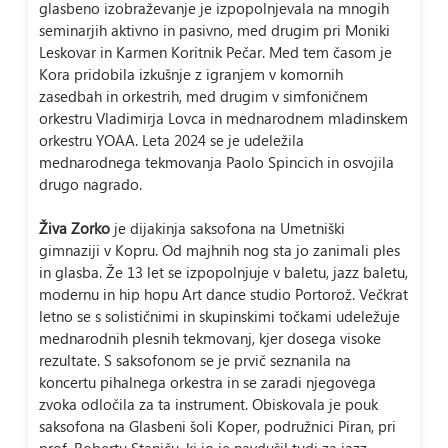
glasbeno izobraževanje je izpopolnjevala na mnogih
seminarjih aktivno in pasivno, med drugim pri Moniki
Leskovar in Karmen Koritnik Pečar. Med tem časom je
Kora pridobila izkušnje z igranjem v komornih
zasedbah in orkestrih, med drugim v simfoničnem
orkestru Vladimirja Lovca in mednarodnem mladinskem
orkestru YOAA. Leta 2024 se je udeležila
mednarodnega tekmovanja Paolo Spincich in osvojila
drugo nagrado.
Živa Zorko
je dijakinja saksofona na Umetniški
gimnaziji v Kopru. Od majhnih nog sta jo zanimali ples
in glasba. Že 13 let se izpopolnjuje v baletu, jazz baletu,
modernu in hip hopu Art dance studio Portorož. Večkrat
letno se s solističnimi in skupinskimi točkami udeležuje
mednarodnih plesnih tekmovanj, kjer dosega visoke
rezultate. S saksofonom se je prvič seznanila na
koncertu pihalnega orkestra in se zaradi njegovega
zvoka odločila za ta instrument. Obiskovala je pouk
saksofona na Glasbeni šoli Koper, podružnici Piran, pri