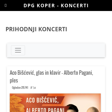
DPG KOPER - KONCERTI
PRIHODNJI KONCERTI
Aco Bišćević, glas in klavir – Alberto Pagani,
ples
+
-
Ogledov:215741
A
|
a