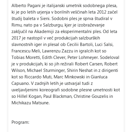
Alberto Pagani je italijanski umetnik sodobnega plesa,
ki je po letih urjenja v borilnih veščinah leta 2012 začel
študij baleta v Sieni. Sodobni ples je sprva študiral v
Rimu, nato pa v Salzburgu, kjer je izobraževanje
zaključil na Akademiji za eksperimentalni ples. Od leta
2017 je nastopil v več produkcijah salzburških
slavnostnih iger in plesal ob Cecilii Bartoli, Luci Salsi,
Francescu Meli, Lawrenzu Zazzu in igralcih kot so
Tobias Moretti, Edith Clever, Peter Lohmeyer. Sodeloval
je v produkcijah, ki so jih režirali Robert Carsen, Robert
Wilson, Michael Sturminger, Shirin Neshat in z dirigenti
kot so Riccardo Muti, Marc Minkowski in Gianluca
Capuano. V zadnjih letih je ustvarjal tudi z
uveljavljenimi koreografi sodobne plesne umetnosti kot
so Hillel Kogan, Paul Blackman, Christine Gouzelis in
Michikazu Matsune.
Program: