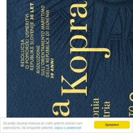
Za boljšo izkušnjo brskanja po naših spletnih straneh vam
Sprejmem
priporočamo, da omogočite piškotke.
Izjava o zasebnosti