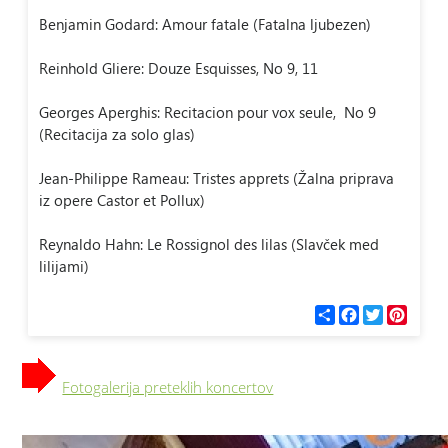
Benjamin Godard: Amour fatale (Fatalna ljubezen)
Reinhold Gliere: Douze Esquisses, No 9, 11
Georges Aperghis: Recitacion pour vox seule, No 9
(Recitacija za solo glas)
Jean-Philippe Rameau: Tristes apprets (Žalna priprava
iz opere Castor et Pollux)
Reynaldo Hahn: Le Rossignol des lilas (Slavček med
lilijami)
С
F
T
P
п
a
w
i
о
c
i
n
д
e
t
t
е
b
t
e
Fotogalerija preteklih koncertov
л
o
e
r
и
o
r
e
k
s
t