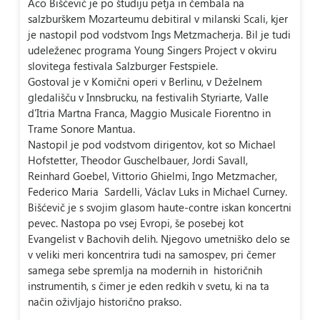
Aco Bišćević je po študiju petja in čembala na
salzburškem Mozarteumu debitiral v milanski Scali, kjer
je nastopil pod vodstvom Ings Metzmacherja. Bil je tudi
udeleženec programa Young Singers Project v okviru
slovitega festivala Salzburger Festspiele.
Gostoval je v Komični operi v Berlinu, v Deželnem
gledališču v Innsbrucku, na festivalih Styriarte, Valle
d'Itria Martna Franca, Maggio Musicale Fiorentno in
Trame Sonore Mantua.
Nastopil je pod vodstvom dirigentov, kot so Michael
Hofstetter, Theodor Guschelbauer, Jordi Savall,
Reinhard Goebel, Vittorio Ghielmi, Ingo Metzmacher,
Federico Maria Sardelli, Václav Luks in Michael Curney.
Bišćevič je s svojim glasom haute-contre iskan koncertni
pevec. Nastopa po vsej Evropi, še posebej kot
Evangelist v Bachovih delih. Njegovo umetniško delo se
v veliki meri koncentrira tudi na samospev, pri čemer
samega sebe spremlja na modernih in historičnih
instrumentih, s čimer je eden redkih v svetu, ki na ta
način oživljajo historično prakso.