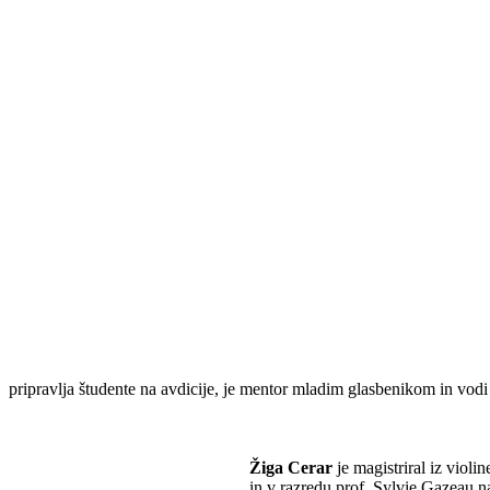
pripravlja študente na avdicije, je mentor mladim glasbenikom in vodi
Žiga Cerar
je magistriral iz viol
in v razredu prof. Sylvie Gazeau n