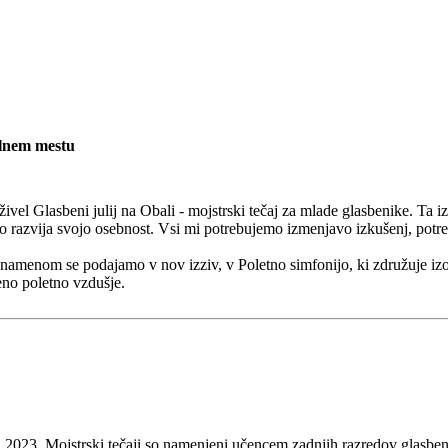
alnem mestu
el Glasbeni julij na Obali - mojstrski tečaj za mlade glasbenike. Ta i
ko razvija svojo osebnost. Vsi mi potrebujemo izmenjavo izkušenj, potre
m namenom se podajamo v nov izziv, v Poletno simfonijo, ki združuje iz
eno poletno vzdušje.
lija 2023. Mojstrski tečaji so namenjeni učencem zadnjih razredov glasb