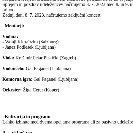
Sprejem in pozdrav udeležencev načrtujemo 3. 7. 2023 med 8. in 9. uro
prihoda.
Zadnji dan, 8. 7. 2023, načrtujemo zaključni koncert.
Mentorji:
Violina:
- Wonji Kim-Ozim (Salzburg)
- Janez Podlesek (Ljubljana)
Viola:
Krešimir Petar Pustički (Zagreb)
Violončelo:
Gal Faganel (Ljubljana)
Komorna igra:
Gal Faganel (Ljubljana)
Orkester:
Žiga Cerar (Koper)
Kotizacija in program:
Lahko izbirate med dvema opcijama programa ali za pasivno udeležb
A. vključuje: