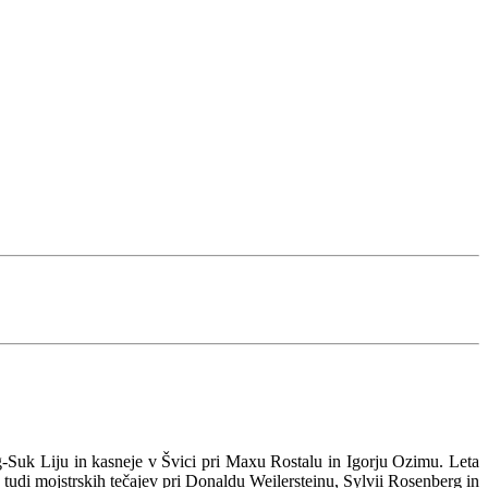
hong-Suk Liju in kasneje v Švici pri Maxu Rostalu in Igorju Ozimu. Leta
 tudi mojstrskih tečajev pri Donaldu Weilersteinu, Sylvii Rosenberg in