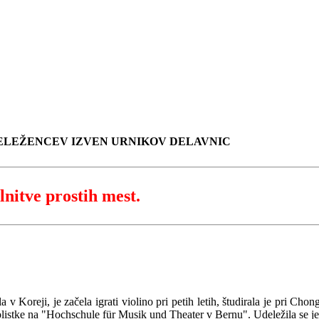
ELEŽENCEV IZVEN URNIKOV DELAVNIC
lnitve prostih mest.
la v Koreji, je začela igrati violino pri petih letih, študirala je pri C
olistke na "Hochschule für Musik und Theater v Bernu". Udeležila se je