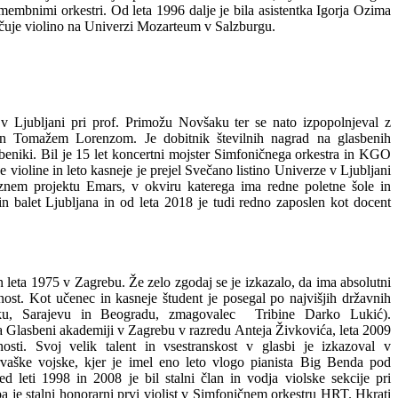
membnimi orkestri. Od leta 1996 dalje je bila asistentka Igorja Ozima
uje violino na Univerzi Mozarteum v Salzburgu.
v Ljubljani pri prof. Primožu Novšaku ter se nato izpopolnjeval z
 Tomažem Lorenzom. Je dobitnik številnih nagrad na glasbenih
sbeniki. Bil je 15 let koncertni mojster Simfoničnega orkestra in KGO
 violine in leto kasneje je prejel Svečano listino Univerze v Ljubljani
znem projektu Emars, v okviru katerega ima redne poletne šole in
in balet Ljubljana in od leta 2018 je tudi redno zaposlen kot docent
en leta 1975 v Zagrebu. Že zelo zgodaj se je izkazalo, da ima absolutni
nost. Kot učenec in kasneje študent je posegal po najvišjih državnih
ku, Sarajevu in Beogradu, zmagovalec Tribine Darko Lukić).
 na Glasbeni akademiji v Zagrebu v razredu Anteja Živkovića, leta 2009
osti. Svoj velik talent in vsestranskost v glasbi je izkazoval v
vaške vojske, kjer je imel eno leto vlogo pianista Big Benda pod
 leti 1998 in 2008 je bil stalni član in vodja violske sekcije pri
pa je stalni honorarni prvi violist v Simfoničnem orkestru HRT. Hkrati