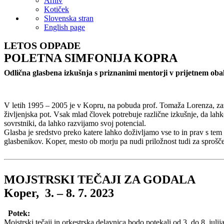
Arhiv
Kotiček
Slovenska stran
English page
LETOS ODPADE
POLETNA SIMFONIJA KOPRA
Odlična glasbena izkušnja s priznanimi mentorji v prijetnem ob
V letih 1995 – 2005 je v Kopru, na pobuda prof. Tomaža Lorenza, zaživ
življenjska pot. Vsak mlad človek potrebuje različne izkušnje, da lah
sovrstniki, da lahko razvijamo svoj potencial.
Glasba je sredstvo preko katere lahko doživljamo vse to in prav s te
glasbenikov. Koper, mesto ob morju pa nudi priložnost tudi za sprošč
MOJSTRSKI TEČAJI ZA GODALA
Koper, 3. – 8. 7. 2023
Potek:
Mojstrski tečaji in orkestrska delavnica bodo potekali od 3. do 8. ju