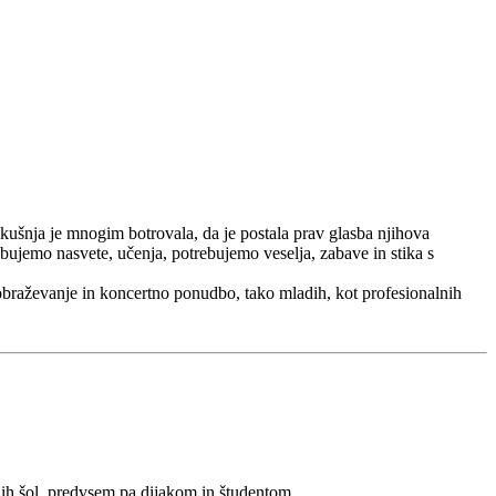
zkušnja je mnogim botrovala, da je postala prav glasba njihova
bujemo nasvete, učenja, potrebujemo veselja, zabave in stika s
obraževanje in koncertno ponudbo, tako mladih, kot profesionalnih
enih šol, predvsem pa dijakom in študentom.