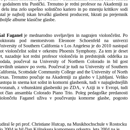
v godalnem triu Pustički. Trenutno je redni profesor na Akademiji za
elu ima zelo uspešno solistično kariero in po mnenju kritikov sodi
tal je najbolj iskan hrvaški glasbeni producent, hkrati pa prejemnik
ajboljše albume klasične glasbe.
Gal Faganel
je mednarodno uveljavljen in nagrajen violončelist. Po
oktoratu pod mentorstvom Eleonore Schoenfeld na univerzi
niversity of Southern California v Los Angelesu je do 2010 nastopal
ot violončelist solist v orkestru Phoenix Symphony. Za tem je deset
et, nazadnje kot redni profesor violončela in predstojnik oddelka za
odala, poučeval na University of Northern Colorado in bil gost
tevilnih ustanov po svetu. Poučeval je tudi na University of Southern
alifornia, Scottsdale Community College and the University of North
exas. Trenutno poučuje na Akademiji za glasbo v Ljubljani. Veliko
astopa in snema kot solist in komorni glasbenik, tudi v najuglednejših
voranah, z vrhunskimi glasbeniki po ZDA, v Aziji in v Evropi, tudi
ot član ansambla Colorado Piano Trio. Poleg pedagoške predanosti
iolončelu Faganel uživa v poučevanju komorne glasbe, pogosto
tudiral še pri prof. Christiane Hutcap, na Musikhochschule v Rostocku
do 2004 je bil član Kölnskega komornega orkestra, leta 2004 pa je