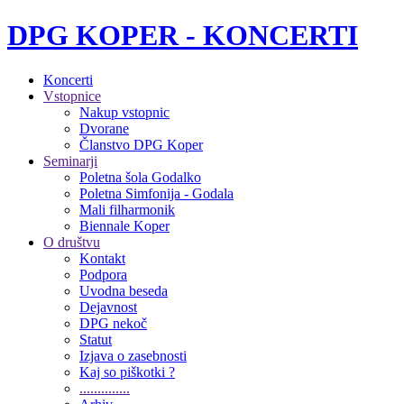
DPG KOPER - KONCERTI
Koncerti
Vstopnice
Nakup vstopnic
Dvorane
Članstvo DPG Koper
Seminarji
Poletna šola Godalko
Poletna Simfonija - Godala
Mali filharmonik
Biennale Koper
O društvu
Kontakt
Podpora
Uvodna beseda
Dejavnost
DPG nekoč
Statut
Izjava o zasebnosti
Kaj so piškotki ?
..............