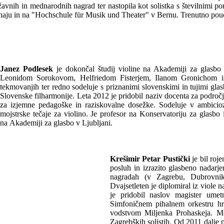
vnih in mednarodnih nagrad ter nastopila kot solistka s številnimi po
aju in na "Hochschule für Musik und Theater" v Bernu. Trenutno pouč
Janez Podlesek
je dokončal študij violine na Akademiji za glasbo 
Leonidom Sorokovom, Helfriedom Fisterjem, Ilanom Gronichom in
tekmovanjih ter redno sodeluje s priznanimi slovenskimi in tujimi gla
Slovenske filharmonije. Leta 2012 je pridobil naziv docenta za področje
za izjemne pedagoške in raziskovalne dosežke. Sodeluje v ambicio
mojstrske tečaje za violino. Je profesor na Konservatoriju za glasbo 
na Akademiji za glasbo v Ljubljani.
Krešimir Petar Pustički
je bil roj
posluh in izrazito glasbeno nadarje
nagradah (v Zagrebu, Dubrovni
Dvajsetleten je diplomiral iz viole
je pridobil naslov magister umetn
Simfoničnem pihalnem orkestru hr
vodstvom Miljenka Prohaskeja. Med
Zagrebških solistih. Od 2011 dalje 