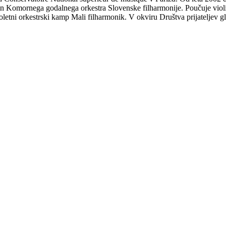
 in Komornega godalnega orkestra Slovenske filharmonije. Poučuje viol
oletni orkestrski kamp Mali filharmonik. V okviru Društva prijateljev gl