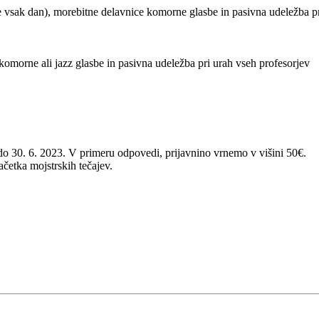
e vsak dan), morebitne delavnice komorne glasbe in pasivna udeležba pr
komorne ali jazz glasbe in pasivna udeležba pri urah vseh profesorjev
a do 30. 6. 2023. V primeru odpovedi, prijavnino vrnemo v višini 50€.
ačetka mojstrskih tečajev.