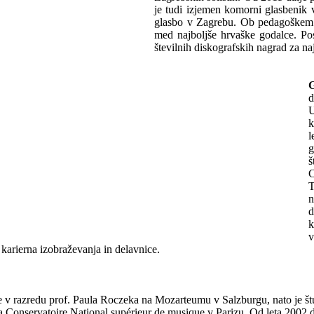
je tudi izjemen komorni glasbenik 
glasbo v Zagrebu. Ob pedagoškem d
med najboljše hrvaške godalce. Pos
številnih diskografskih nagrad za n
d
U
k
l
g
š
C
T
n
d
k
v
 karierna izobraževanja in delavnice.
ine v razredu prof. Paula Roczeka na Mozarteumu v Salzburgu, nato je š
a Conservatoire National supérieur de musique v Parizu. Od leta 2002 