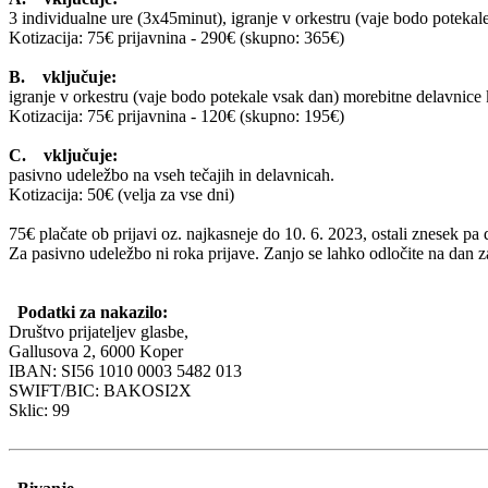
3 individualne ure (3x45minut), igranje v orkestru (vaje bodo potekal
Kotizacija: 75€ prijavnina - 290€ (skupno: 365€)
B. vključuje:
igranje v orkestru (vaje bodo potekale vsak dan) morebitne delavnice 
Kotizacija: 75€ prijavnina - 120€ (skupno: 195€)
C. vključuje:
pasivno udeležbo na vseh tečajih in delavnicah.
Kotizacija: 50€ (velja za vse dni)
75€ plačate ob prijavi oz. najkasneje do 10. 6. 2023, ostali znesek p
Za pasivno udeležbo ni roka prijave. Zanjo se lahko odločite na dan z
Podatki za nakazilo:
Društvo prijateljev glasbe,
Gallusova 2, 6000 Koper
IBAN: SI56 1010 0003 5482 013
SWIFT/BIC: BAKOSI2X
Sklic: 99