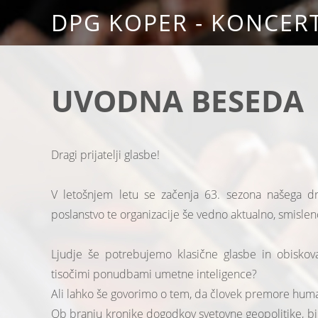
DPG KOPER - KONCERT
UVODNA BESEDA
Dragi prijatelji glasbe!
V letošnjem letu se začenja 63. sezona našega druš
poslanstvo te organizacije še vedno aktualno, smislen
Ljudje še potrebujemo klasične glasbe in obiskov
tisočimi ponudbami umetne inteligence?
Ali lahko še govorimo o tem, da človek premore human
Ob branju kronike dogodkov svetovne geopolitike, bi s