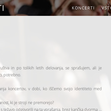
I
KONCERTI
VST
tva in po tolikih letih delovanja, se sprašujem, ali je
o, potrebno.
anja koncertov, v dobi, ko iščemo svojo identiteto med
ost, ki je stroji ne premorejo?
 težavo odgovorili na ta vprašanja, brez kančka dvorma ...