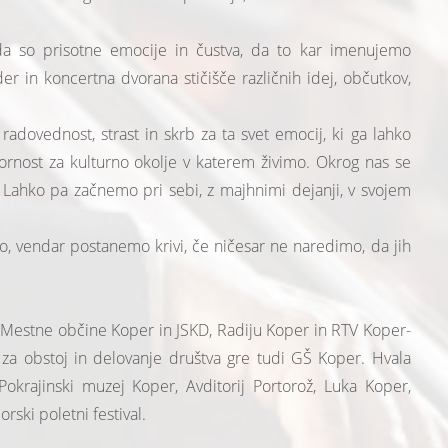
da so prisotne emocije in čustva, da to kar imenujemo
r in koncertna dvorana stičišče različnih idej, občutkov,
radovednost, strast in skrb za ta svet emocij, ki ga lahko
vornost za kulturno okolje v katerem živimo. Okrog nas se
. Lahko pa začnemo pri sebi, z majhnimi dejanji, v svojem
mo, vendar postanemo krivi, če ničesar ne naredimo, da jih
 Mestne občine Koper in JSKD, Radiju Koper in RTV Koper-
za obstoj in delovanje društva gre tudi GŠ Koper. Hvala
okrajinski muzej Koper, Avditorij Portorož, Luka Koper,
orski poletni festival.