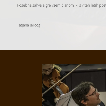
Posebna zahvala gre vsem članom, ki s v teh letih postal
Tatjana Jercog