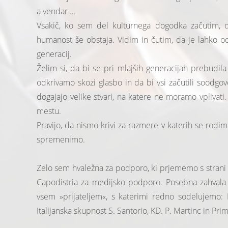
a vendar ...
Vsakič, ko sem del kulturnega dogodka začutim, 
humanost še obstaja. Vidim in čutim, da je lahko ode
generacij.
Želim si, da bi se pri mlajših generacijah prebudila 
odkrivamo skozi glasbo in da bi vsi začutili soodgo
dogajajo velike stvari, na katere ne moramo vplivati
mestu.
Pravijo, da nismo krivi za razmere v katerih se rodi
spremenimo.
Zelo sem hvaležna za podporo, ki prjememo s strani
Capodistria za medijsko podporo. Posebna zahvala 
vsem »prijateljem«, s katerimi redno sodelujemo: P
Italijanska skupnost S. Santorio, KD. P. Martinc in Prim