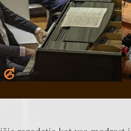
išje razodetje kot vsa modrost in