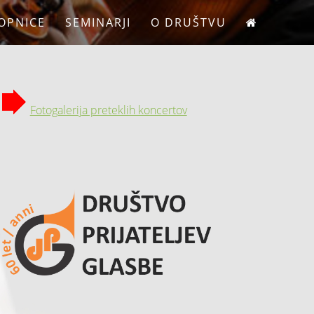
OPNICE
SEMINARJI
O DRUŠTVU
Fotogalerija preteklih koncertov