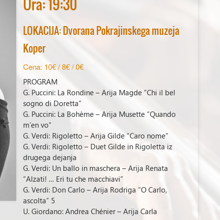
Ura: 19:30
LOKACIJA: Dvorana Pokrajinskega muzeja
Koper
Cena: 10€ / 8€ / 0€
PROGRAM
G. Puccini: La Rondine – Arija Magde “Chi il bel
sogno di Doretta”
G. Puccini: La Bohème – Arija Musette “Quando
m’en vo”
G. Verdi: Rigoletto – Arija Gilde “Caro nome”
G. Verdi: Rigoletto – Duet Gilde in Rigoletta iz
drugega dejanja
G. Verdi: Un ballo in maschera – Arija Renata
“Alzati! … Eri tu che macchiavi”
G. Verdi: Don Carlo – Arija Rodriga “O Carlo,
ascolta” 5
U. Giordano: Andrea Chénier – Arija Carla