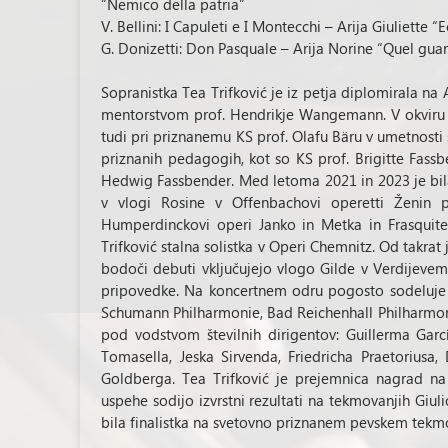
“Nemico della patria”
V. Bellini: I Capuleti e I Montecchi – Arija Giuliette
G. Donizetti: Don Pasquale – Arija Norine “Quel guar
Sopranistka Tea Trifković je iz petja diplomirala 
mentorstvom prof. Hendrikje Wangemann. V okviru 
tudi pri priznanemu KS prof. Olafu Bäru v umetnosti
priznanih pedagogih, kot so KS prof. Brigitte Fassbe
Hedwig Fassbender. Med letoma 2021 in 2023 je bila
v vlogi Rosine v Offenbachovi operetti Ženin p
Humperdinckovi operi Janko in Metka in Frasquit
Trifković stalna solistka v Operi Chemnitz. Od takrat
bodoči debuti vključujejo vlogo Gilde v Verdijeve
pripovedke. Na koncertnem odru pogosto sodeluje 
Schumann Philharmonie, Bad Reichenhall Philharmoni
pod vodstvom številnih dirigentov: Guillerma Garcí
Tomasella, Jeska Sirvenda, Friedricha Praetoriusa,
Goldberga. Tea Trifković je prejemnica nagrad na
uspehe sodijo izvrstni rezultati na tekmovanjih Giul
bila finalistka na svetovno priznanem pevskem tekmo