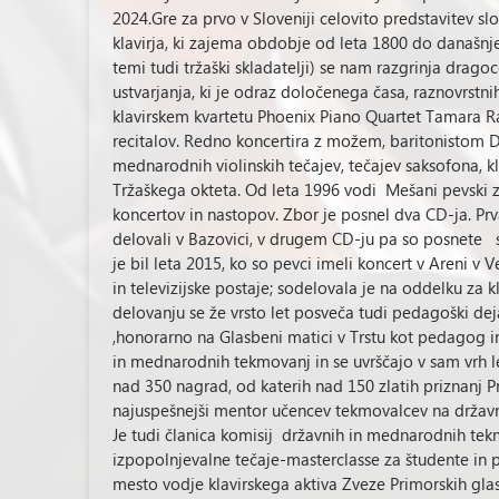
2024.Gre za prvo v Sloveniji celovito predstavitev slo
klavirja, ki zajema obdobje od leta 1800 do današnje
temi tudi tržaški skladatelji) se nam razgrinja dra
ustvarjanja, ki je odraz določenega časa, raznovrstnih
klavirskem kvartetu Phoenix Piano Quartet Tamara Ra
recitalov. Redno koncertira z možem, baritonistom 
mednarodnih violinskih tečajev, tečajev saksofona, kla
Tržaškega okteta. Od leta 1996 vodi Mešani pevski 
koncertov in nastopov. Zbor je posnel dva CD-ja. Prva
delovali v Bazovici, v drugem CD-ju pa so posnete s
je bil leta 2015, ko so pevci imeli koncert v Areni v
in televizijske postaje; sodelovala je na oddelku za
delovanju se že vrsto let posveča tudi pedagoški dej
,honorarno na Glasbeni matici v Trstu kot pedagog in
in mednarodnih tekmovanj in se uvrščajo v sam vrh le
nad 350 nagrad, od katerih nad 150 zlatih priznanj Pre
najuspešnejši mentor učencev tekmovalcev na drža
Je tudi članica komisij državnih in mednarodnih tekmov
izpopolnjevalne tečaje-masterclasse za študente in prof
mesto vodje klavirskega aktiva Zveze Primorskih glas