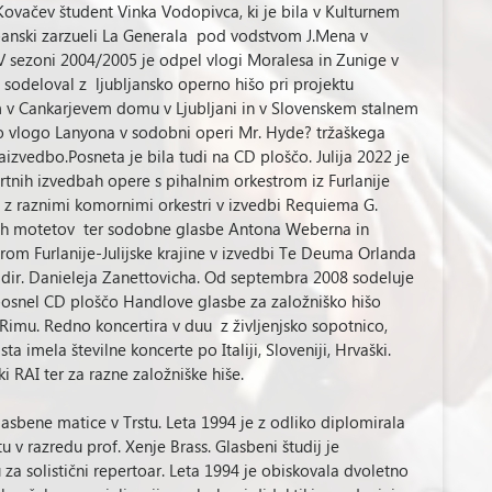
Kovačev študent Vinka Vodopivca, ki je bila v Kulturnem
 španski zarzueli La Generala pod vodstvom J.Mena v
V sezoni 2004/2005 je odpel vlogi Moralesa in Zunige v
e sodeloval z ljubljansko operno hišo pri projektu
om v Cankarjevem domu v Ljubljani in v Slovenskem stalnem
no vlogo Lanyona v sodobni operi Mr. Hyde? tržaškega
aizvedbo.Posneta je bila tudi na CD ploščo. Julija 2022 je
tnih izvedbah opere s pihalnim orkestrom iz Furlanije
list z raznimi komornimi orkestri v izvedbi Requiema G.
ovih motetov ter sodobne glasbe Antona Weberna in
trom Furlanije-Julijske krajine v izvedbi Te Deuma Orlanda
 dir. Danieleja Zanettovicha. Od septembra 2008 sodeluje
posnel CD ploščo Handlove glasbe za založniško hišo
 Rimu. Redno koncertira v duu z življenjsko sopotnico,
a imela številne koncerte po Italiji, Sloveniji, Hrvaški.
ki RAI ter za razne založniške hiše.
lasbene matice v Trstu. Leta 1994 je z odliko diplomirala
 v razredu prof. Xenje Brass. Glasbeni študij je
za solistični repertoar. Leta 1994 je obiskovala dvoletno