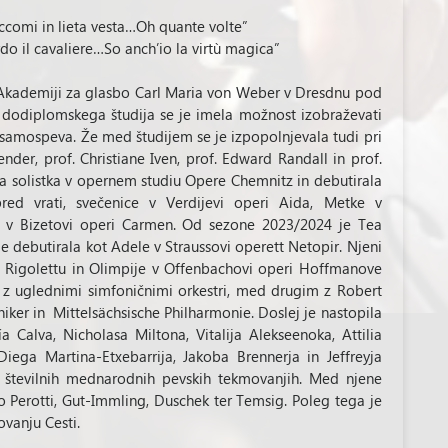
 “Eccomi in lieta vesta…Oh quante volte”
do il cavaliere…So anch’io la virtù magica”
na Akademiji za glasbo Carl Maria von Weber v Dresdnu pod
dodiplomskega študija se je imela možnost izobraževati
 samospeva. Že med študijem se je izpopolnjevala tudi pri
nder, prof. Christiane Iven, prof. Edward Randall in prof.
 solistka v opernem studiu Opere Chemnitz in debutirala
red vrati, svečenice v Verdijevi operi Aida, Metke v
e v Bizetovi operi Carmen. Od sezone 2023/2024 je Tea
 je debutirala kot Adele v Straussovi operett Netopir. Njeni
m Rigolettu in Olimpije v Offenbachovi operi Hoffmanove
z uglednimi simfoničnimi orkestri, med drugim z Robert
ker in Mittelsächsische Philharmonie. Doslej je nastopila
a Calva, Nicholasa Miltona, Vitalija Alekseenoka, Attilia
 Diega Martina-Etxebarrija, Jakoba Brennerja in Jeffreyja
 številnih mednarodnih pevskih tekmovanjih. Med njene
io Perotti, Gut-Immling, Duschek ter Temsig. Poleg tega je
vanju Cesti.