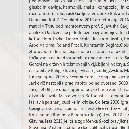
pedagoško šolo za pianiste v Gorici in jo junija 1997
glasbe in klavirja, harmoniji, analizi, kompoziciji in
mentorji so bili: Siavush Gadjiev, Vincenzo Balzani, Lu
Damjana Bratuž. Od oktobra 2014 do februarja 2016 
matici v Trstu pod mentorstvom prof. Sijavusha Gadj
analizo. Udeležila se je tudi raznih izpopolnjevalnih
kot so : Igor Lazko, Franco Scala, Riccardo Risaliti, 
Arbo Valdma, Roland Proell, Konstantin Bogino.Obisko
zborovodske tečaje. Uspešno je nastopila na raznih m
točkovanja na mednarodnih tekmovanjih v Stresi, Sa
Genovi,na državnih tekmovanjih vLjubljani, Velenju. S
nastopila v Italiji, Sloveniji, Hrvaški, Češki, ,Avstri
turnejo aprila 2004 v Severni Koreji-Pjongjang, kje
Jankovič nastopila pred nabito polno dvorano, 5000 p
Junija 2008 je v duu z operno pevko Ilario Zanetti n
okviru festivala Mastervoices. Kot solist je Tamara R
laskavih priznanj publike in kritike. Od leta 2006 ig
Češnjevar Glavina. Duo je imel vrsto koncertov v Italiji,
Konstantinu Bogino v Bergamu(Italija). Leta 2012 je
Glavine, leta 2018 je izšla zgoščenka Skozi pravljična
Slovenija. V istem studio je duo zaključil s posnetki d