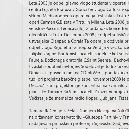
Leta 2003 je odpel glavno vlogo študenta v opereti 
centru Lojzeta Bratuža v Gorici ter vlogo Carlosa v
sklopu Mednarodnega operetnega festivala v Trstu. 
operi Carmen G.Bizeta v Trstu in Milanu. Leta 2008 j
veristov-Puccini, Leoncavallo, Giordano- s koncert
gledališču v Trstu. Decembra 2008 je odpel solistič
ustvarjalca Gianpaola Corala.Ta opera je doživela pr
odpel vlogo Rigoletta Giuseppa Verdija v več koncer
Julijske krajine. Baritonist Locatelli sodeluje kot so
Faureja, Božičnega oratorija C.Saint Saensa, Bach
tržaških sodobnih avtorjev. Sodeloval je tudi z orkes
Dipiazza - posneta tudi na CD ploščo – pod taktirko
tudi pri projektu baročne glasbe; novembra2008 je 
Decca.Z istim projektom je koncertiral na kvirinalu v
pianistko Tamaro Ražem Locatelli.Z raznimi projekti st
Večkrat je že snemal za radio Koper, Ljubljana, Tržaš
Tamara Ražem je začela s študijem klavirja na šoli G
na državnem konservatoriju »Giuseppe Tartini« v Trstu
nadaljevala pri ruskem profesorju Sijavushu Gadjievu 