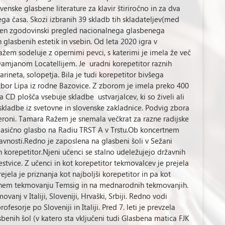
venske glasbene literature za klavir štiriročno in za dva
ga časa. Skozi izbranih 39 skladb tih skladateljev(med
gocen zgodovinski pregled nacionalnega glasbenega
 glasbenih estetik in vsebin. Od leta 2020 igra v
žem sodeluje z opernimi pevci, s katerimi je imela že več
Damjanom Locatellijem. Je uradni korepetitor raznih
rineta, solopetja. Bila je tudi korepetitor bivšega
zbor Lipa iz rodne Bazovice. Z zborom je imela preko 400
 CD plošča vsebuje skladbe ustvarjalcev, ki so živeli ali
kladbe iz svetovne in slovenske zakladnice. Podvig zbora
 Veroni. Tamara Ražem je snemala večkrat za razne radijske
 klasično glasbo na Radiu TRST A v Trstu.Ob koncertnem
avnosti.Redno je zaposlena na glasbeni šoli v Sežani
 korepetitor.Njeni učenci se stalno udeležujejo državnih
stvice. Z učenci in kot korepetitor tekmovalcev je prejela
jela je priznanja kot najboljši korepetitor in pa kot
vnem tekmovanju Temsig in na mednarodnih tekmovanjih.
anj v Italiji, Sloveniji, Hrvaški, Srbiji. Redno vodi
esorje po Sloveniji in Italiji. Pred 7. leti je prevzela
benih šol (v katero sta vključeni tudi Glasbena matica FJK