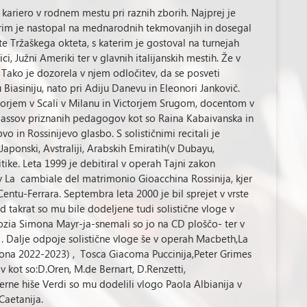
o kariero v rodnem mestu pri raznih zborih. Najprej je
erim je nastopal na mednarodnih tekmovanjih in dosegal
ste Tržaškega okteta, s katerim je gostoval na turnejah
vici, Južni Ameriki ter v glavnih italijanskih mestih. Že v
 Tako je dozorela v njem odločitev, da se posveti
u Biasiniju, nato pri Adiju Danevu in Eleonori Jankovič.
torjem v Scali v Milanu in Victorjem Srugom, docentom v
classov priznanih pedagogov kot so Raina Kabaivanska in
 in Rossinijevo glasbo. S solističnimi recitali je
i, Japonski, Avstraliji, Arabskih Emiratih(v Dubayu,
tike. Leta 1999 je debitiral v operah Tajni zakon
v La cambiale del matrimonio Gioacchina Rossinija, kjer
Centu-Ferrara. Septembra leta 2000 je bil sprejet v vrste
 takrat so mu bile dodeljene tudi solistične vloge v
zia Simona Mayr-ja-snemali so jo na CD ploščo- ter v
 . Dalje odpoje solistične vloge še v operah Macbeth,La
zona 2022-2023) , Tosca Giacoma Puccinija,Peter Grimes
 kot so:D.Oren, M.de Bernart, D.Renzetti,
erne hiše Verdi so mu dodelili vlogo Paola Albianija v
aetanija.