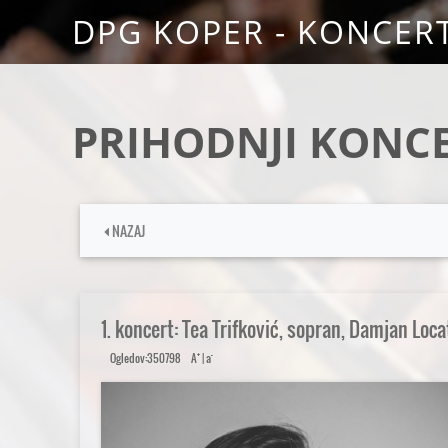
DPG KOPER - KONCERT
PRIHODNJI KONCE
NAZAJ
1. koncert: Tea Trifković, sopran, Damjan Loca
+
-
Ogledov:350798
A
|
a