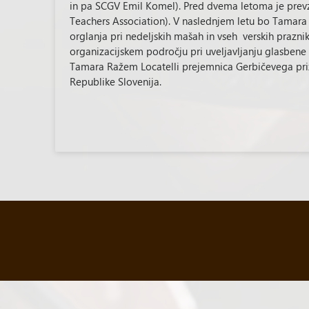
in pa SCGV Emil Komel). Pred dvema letoma je prevz
Teachers Association). V naslednjem letu bo Tamara 
orglanja pri nedeljskih mašah in vseh verskih prazn
organizacijskem področju pri uveljavljanju glasbene
Tamara Ražem Locatelli prejemnica Gerbičevega pri
Republike Slovenija.