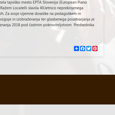
ela tajniško mesto EPTA Slovenija (European Piano
Ražem Locatelli slavila 40.letnico neprekinjenega
ikih. Za svoje izjemne dosežke na pedagoškem in
 vzgoje in izobraževanja ter glasbenega poustvarjanja je
znanja 2018 pod častnim pokroviteljstvom Predsednika
С
F
T
P
п
a
w
i
о
c
i
n
д
e
t
t
е
b
t
e
л
o
e
r
и
o
r
e
k
s
t