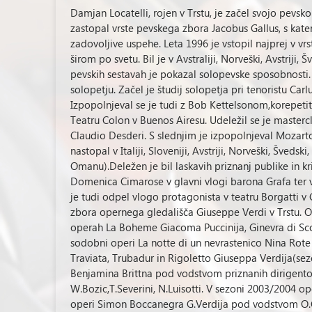
Damjan Locatelli, rojen v Trstu, je začel svojo pevsk
zastopal vrste pevskega zbora Jacobus Gallus, s kat
zadovoljive uspehe. Leta 1996 je vstopil najprej v vr
širom po svetu. Bil je v Avstraliji, Norveški, Avstriji, Š
pevskih sestavah je pokazal solopevske sposobnosti.
solopetju. Začel je študij solopetja pri tenoristu Carl
Izpopolnjeval se je tudi z Bob Kettelsonom,korepeti
Teatru Colon v Buenos Airesu. Udeležil se je master
Claudio Desderi. S slednjim je izpopolnjeval Mozartovo
nastopal v Italiji, Sloveniji, Avstriji, Norveški, Švedsk
Omanu).Deležen je bil laskavih priznanj publike in kri
Domenica Cimarose v glavni vlogi barona Grafa ter 
je tudi odpel vlogo protagonista v teatru Borgatti v 
zbora opernega gledališča Giuseppe Verdi v Trstu. Od
operah La Boheme Giacoma Puccinija, Ginevra di Sco
sodobni operi La notte di un nevrastenico Nina Rote
Traviata, Trubadur in Rigoletto Giuseppa Verdija(se
Benjamina Brittna pod vodstvom priznanih dirigentov
W.Bozic,T.Severini, N.Luisotti. V sezoni 2003/2004 op
operi Simon Boccanegra G.Verdija pod vodstvom O.C