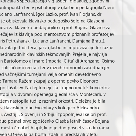
 končala s specializacijo v glasbeni didaktiki, zgodovini
 kontrapunktu ter v psihologiji v glasbeni pedagogiki.Njeni
ciano Lanfranchi, Igor Lazko, prof. Ivan Florjanc, dr.
je obiskovala klavirsko pedagoško šolo na Glasbeni
ieva za klavirsko pedagogiko in prof. Bojana Glavine za
 tečajev iz klavirja pod mentorstvom priznanih profesorjev
Boris Petrushanski, Luciano Lanfranchi, Damjana Bratuž,
vala je tudi tečaj jazz glasbe in improvizacije ter razne
ednarodnih klavirskih tekmovanjih. Prejela je najvišja
n Bartolomeo al mare-Imperia, Citta' di Arenzano, Osimo,
 solističnimi recitali ter v raznih komornih zasedbah jer
ji. Med važnejšimi turnejami velja omeniti devetdnevno
r je Tamara Ražem skupaj z operno pevko Eleonoro
oslušalcev. Na tej turneji sta skupno imeli 5 koncertov.
astopila v dvorani opernega gledališča v Montecarlu v
ažem nastopila tudi z raznimi orkestri. Deležna je bila
ra v klavirskem duu Excentury s kolegico Aleksandro
 Avstriji , Sloveniji in Srbiji. Izpopolnjeval se pri prof.
 duo posnel prvo zgoščenko Glasba letnih časov Bojana
 mesta črnobelih tipk, ki jo je duo posnel v studiu radia
veh CD-jev, ki ga bosta izdali in predstavili v letu