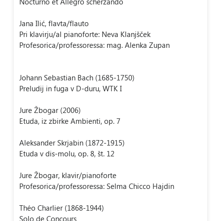
Nocturno et Allegro scherzando
Jana Ilić, flavta/flauto
Pri klavirju/al pianoforte: Neva Klanjšček
Profesorica/professoressa: mag. Alenka Zupan
Johann Sebastian Bach (1685-1750)
Preludij in fuga v D-duru, WTK I
Jure Žbogar (2006)
Etuda, iz zbirke Ambienti, op. 7
Aleksander Skrjabin (1872-1915)
Etuda v dis-molu, op. 8, št. 12
Jure Žbogar, klavir/pianoforte
Profesorica/professoressa: Selma Chicco Hajdin
Théo Charlier (1868-1944)
Solo de Concours