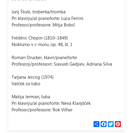
Jurij Štule, trobenta/tromba
Pri klavirju/al pianoforte: Luca Ferrini
Profesor/professore: Mitja Bobič
Frédéric Chopin (1810–1849)
Nokturno v c-molu, op. 48, št. 1
Roman Drucker, klavir/pianoforte
Profesorji/professori: Siavush Gadjiev, Adriana Silva
Tatjana Jercog (1974)
Valček za tubo
Matija Jerman, tuba
Pri klavirju/al pianoforte: Neva Klanjšček
Profesor/professore: Rok Vilhar
С
F
T
P
п
a
w
i
о
c
i
n