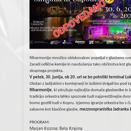
filharmonije množico obiskovalcev popeljal v glasbene s
Zaradi odlične kemije in navdušenja tako občinstva kot gl
skupnega projekta.
V petek, 30. junija, ob 20. uri se bo potniški terminal L
Obdan z ladijskimi s kontejnerji in luškimi dvigali bo pod t
filharmonije
, ki združuje najboljše domače glasbenike in i
tradicijo orkestra lahko spoznale tudi najprestižnejše dvo
bomo gostili tudi v Kopru. Izjemno igranje orkestra bo s 
zabavne kot klasične glasbe,
mezzosopranistka Jadranka 
PROGRAM:
Marjan Kozina: Bela Krajina