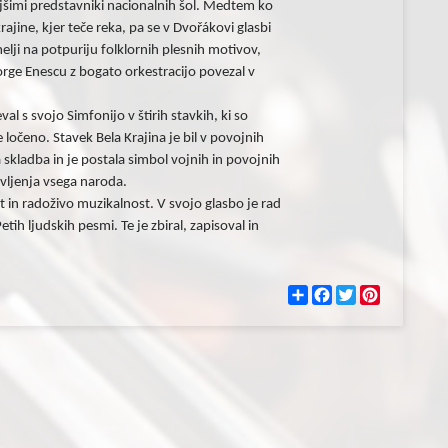
šimi predstavniki nacionalnih šol. Medtem ko
jine, kjer teče reka, pa se v Dvořákovi glasbi
elji na potpuriju folklornih plesnih motivov,
eorge Enescu z bogato orkestracijo povezal v
al s svojo Simfonijo v štirih stavkih, ki so
čeno. Stavek Bela Krajina je bil v povojnih
skladba in je postala simbol vojnih in povojnih
ivljenja vsega naroda.
t in radoživo muzikalnost. V svojo glasbo je rad
Petih ljudskih pesmi. Te je zbiral, zapisoval in
С
F
T
P
п
a
w
i
о
c
i
n
д
e
t
t
е
b
t
e
л
o
e
r
и
o
r
e
k
s
t