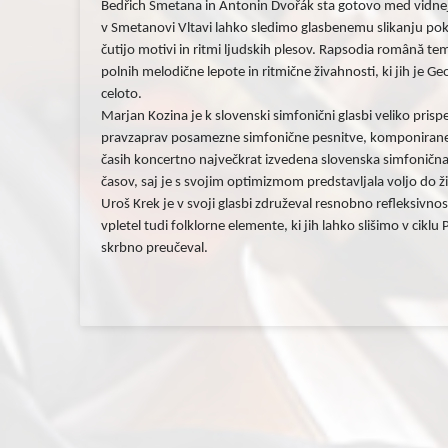
Bedřich Smetana in Antonin Dvořák sta gotovo med vidnej
v Smetanovi Vltavi lahko sledimo glasbenemu slikanju pokra
čutijo motivi in ritmi ljudskih plesov. Rapsodia română tem
polnih melodične lepote in ritmične živahnosti, ki jih je G
celoto.
Marjan Kozina je k slovenski simfonični glasbi veliko prispev
pravzaprav posamezne simfonične pesnitve, komponirane lo
časih koncertno največkrat izvedena slovenska simfonična 
časov, saj je s svojim optimizmom predstavljala voljo do ž
Uroš Krek je v svoji glasbi združeval resnobno refleksivnos
vpletel tudi folklorne elemente, ki jih lahko slišimo v ciklu 
skrbno preučeval.