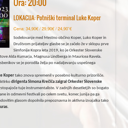
Ura: 20:00
LOKACIJA: Potniški terminal Luke Koper
Cena: 34,90€ / 29,90€ / 24,90˘€
Sodelovanje med Mestno občino Koper, Luko Koper in
Društvom prijateljev glasbe se je začelo že v sklopu prve
Simfonije Kopra leta 2019, ko je Orkester Slovenske
vetove Alda Kumarja, Magnusa Lindberga in Mauricea Ravela.
asbenikov se je porodila želja po nadaljevanju uspešnega
uke Koper
tako znova spremenil v posebno kulturno prizorišče.
aktirko
dirigenta Simona Krečiča zaigral Orkester Slovenske
zstopajoče tuje instrumentaliste. V zadnjih desetletjih so bogato
rane in odmevni festivali po celem svetu, konec junija pa ga
čudovitim glasom dopolnila prepoznavna in aktivna izvajalka tako
Juras
.