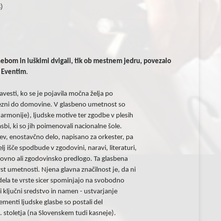
)
nebom in luškimi dvigali, tik ob mestnem jedru, povezalo
h Eventim
.
esti, ko se je pojavila močna želja po
bezni do domovine. V glasbeno umetnost so
 harmonije), ljudske motive ter zgodbe v plesih
sbi, ki so jih poimenovali nacionalne šole.
tev, enostavčno delo, napisano za orkester, pa
j išče spodbude v zgodovini, naravi, literaturi,
ikovno ali zgodovinsko predlogo. Ta glasbena
vrst umetnosti. Njena glavna značilnost je, da ni
la te vrste sicer spominjajo na svobodno
i ključni sredstvo in namen - ustvarjanje
ementi ljudske glasbe so postali del
 stoletja (na Slovenskem tudi kasneje).