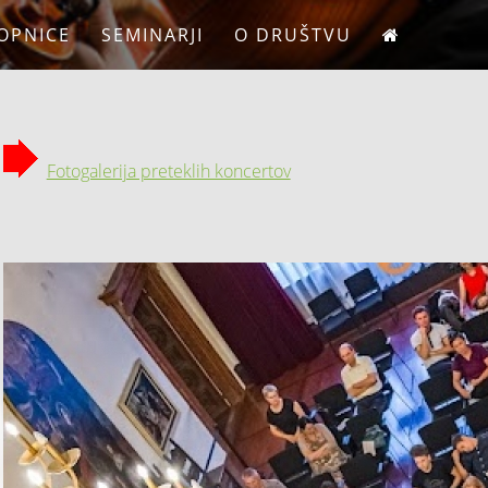
OPNICE
SEMINARJI
O DRUŠTVU
Fotogalerija preteklih koncertov