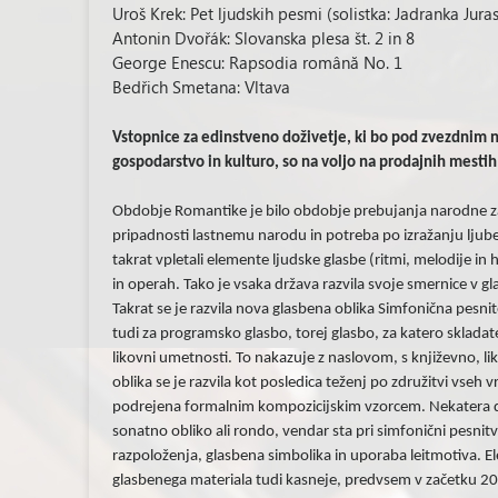
Uroš Krek: Pet ljudskih pesmi (solistka: Jadranka Juras
Antonin Dvořák: Slovanska plesa št. 2 in 8
George Enescu: Rapsodia română No. 1
Bedřich Smetana: Vltava
Vstopnice za edinstveno doživetje, ki bo pod zvezdnim 
gospodarstvo in kulturo, so na voljo na prodajnih mesti
Obdobje Romantike je bilo obdobje prebujanja narodne zav
pripadnosti lastnemu narodu in potreba po izražanju lju
takrat vpletali elemente ljudske glasbe (ritmi, melodije in
in operah. Tako je vsaka država razvila svoje smernice v gla
Takrat se je razvila nova glasbena oblika Simfonična pesni
tudi za programsko glasbo, torej glasbo, za katero skladatel
likovni umetnosti. To nakazuje z naslovom, s književno, l
oblika se je razvila kot posledica teženj po združitvi vseh 
podrejena formalnim kompozicijskim vzorcem. Nekatera de
sonatno obliko ali rondo, vendar sta pri simfonični pesnitv
razpoloženja, glasbena simbolika in uporaba leitmotiva. El
glasbenega materiala tudi kasneje, predvsem v začetku 20.